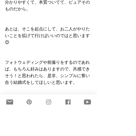
分かりやすくて、本質ついてて、ピュアその
ものだから。
あとは、そこを起点にして、お二人がやりた
いことを拡げて行けばいいのではと思います
😊
フォトウェディングや前撮りをするのであれ
ば、もちろん好みはありますので、共感でき
そう！と思われたら、是非、シンプルに誓い
合う結婚式をしてほしいと思います。
今後も定期的にClubhouseに参加できればと思
っていますので、その際は、Facebookや
インスタグラムなどで告知いたしますね！
Japanese