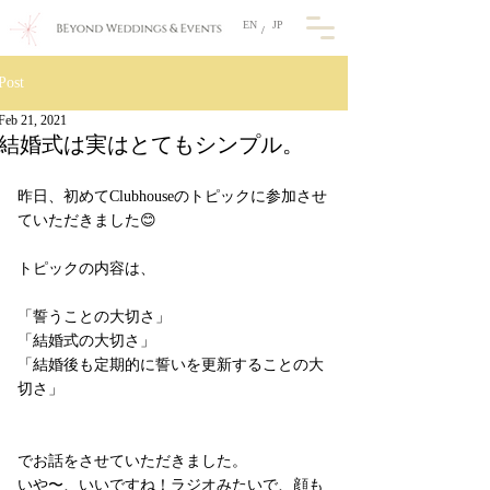
EN
JP
/
Post
Feb 21, 2021
結婚式は実はとてもシンプル。
昨日、初めてClubhouseのトピックに参加させ
ていただきました😊
トピックの内容は、
「誓うことの大切さ」
「結婚式の大切さ」
「結婚後も定期的に誓いを更新することの大
切さ」
でお話をさせていただきました。
いや〜、いいですね！ラジオみたいで、顔も